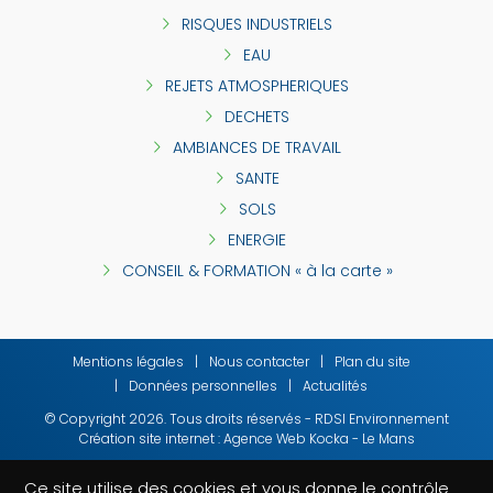
RISQUES INDUSTRIELS
EAU
REJETS ATMOSPHERIQUES
DECHETS
AMBIANCES DE TRAVAIL
SANTE
SOLS
ENERGIE
CONSEIL & FORMATION « à la carte »
Mentions légales
Nous contacter
Plan du site
Données personnelles
Actualités
© Copyright
2026
. Tous droits réservés - RDSI Environnement
Création site internet : Agence Web Kocka - Le Mans
Ce site utilise des cookies et vous donne le contrôle