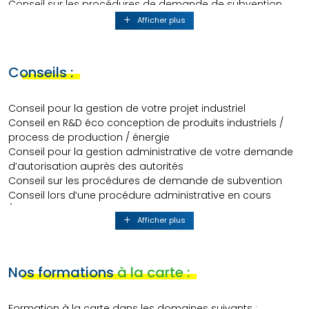
Conseil sur les procédures de demande de subvention
Conseil lors d’une procédure administrative en cours
Afficher plus
(réponse à des questions des administrations et
autorités)
Conseils :
Nos formations à la carte :
Conseil pour la gestion de votre projet industriel
Formation à la carte dans les domaines suivants :
Conseil en R&D éco conception de produits industriels /
REACH
process de production / énergie
RSDE
Conseil pour la gestion administrative de votre demande
ICPE
d’autorisation auprès des autorités
Impacts et risques environnementaux
Conseil sur les procédures de demande de subvention
Gestion de projets intégrant QHSE
Conseil lors d’une procédure administrative en cours
Maîtrise des risques
(réponse à des questions des administrations et
Afficher plus
Circuit administratifs d’autorisation
autorités...)
Réduction des pollutions des eaux
Réduction des consommations d’eau
Gestion des sites et sols pollués
Nos formations
à la carte :
Assainissement des ambiances de travail
Formation à la carte dans les domaines suivants :