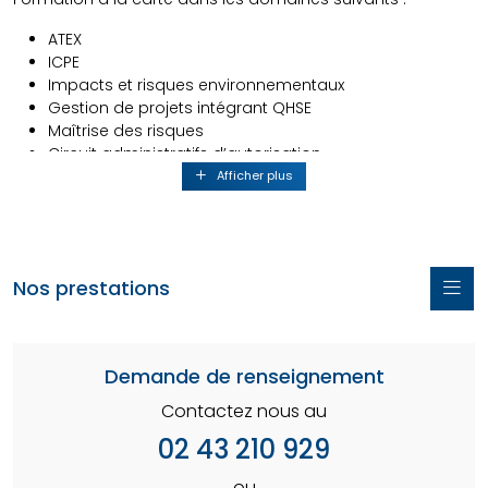
ATEX
ICPE
Impacts et risques environnementaux
Gestion de projets intégrant QHSE
Maîtrise des risques
Circuit administratifs d’autorisation
Réduction des pollutions des eaux
Afficher plus
Réduction des consommations d’eau
Assainissement des ambiances de travail
REACH
RSDE ( Rejets de substances Dangereuses pour
Nos prestations
l'Environnement)
Gestion des sites et sols pollués
Demande de renseignement
Contactez nous au
02 43 210 929
ou